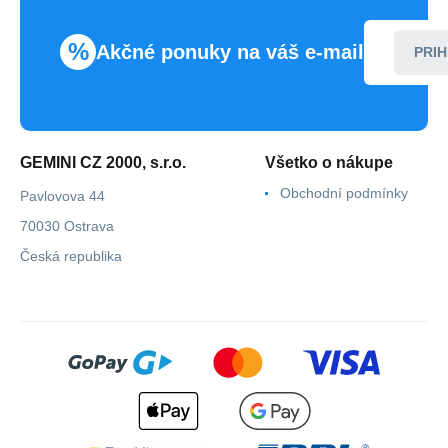
%
Akčné ponuky na váš e-mail
PRIH
GEMINI CZ 2000, s.r.o.
Všetko o nákupe
Obchodní podmínky
Pavlovova 44
70030 Ostrava
Česká republika