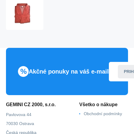
AKCIA
-
Unisex
froté
župan
so
šálovým
golierom
škoricový
-
Veratex
%
Akčné ponuky na váš e-mail
PRIH
GEMINI CZ 2000, s.r.o.
Všetko o nákupe
Obchodní podmínky
Pavlovova 44
70030 Ostrava
Česká republika