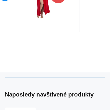
vreckami po stra
páse- kap
Naposledy navštívené produkty