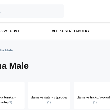
D SMLOUVY
VELIKOSTNÍ TABULKY
pha Male
ha Male
á tunika -
dámské šaty - výprodej
dámské tričko/výprod
rodej
3
1
1