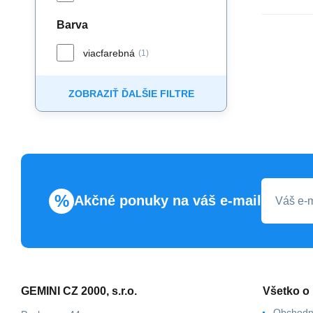
Barva
viacfarebná
(1)
ZOBRAZIŤ ĎALŠIE FILTRE
%
Akčné ponuky na váš e-mail
GEMINI CZ 2000, s.r.o.
Všetko o
Obchodn