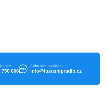
jte nám
Alebo nám napíšte na
 750 806
info@luxusnipradlo.cz