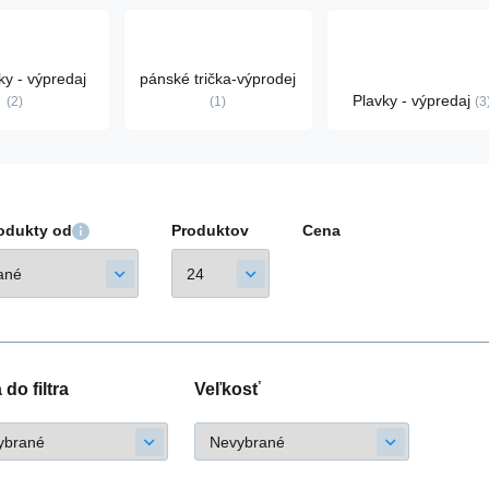
ky - výpredaj
pánské trička-výprodej
Plavky - výpredaj
2
1
3
rodukty od
Produktov
Cena
do filtra
Veľkosť