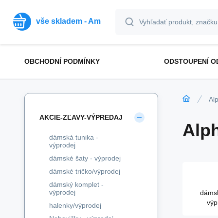
vše skladem - Am
OBCHODNÍ PODMÍNKY
ODSTOUPENÍ O
Al
AKCIE-ZĽAVY-VÝPREDAJ
Alp
dámská tunika -
výprodej
dámské šaty - výprodej
dámské tričko/výprodej
dámský komplet -
výprodej
dámsk
výp
halenky/výprodej