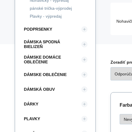
Nohavičky - výpredaj
pánské trička-výprodej
Plavky - výpredaj
Nohavič
PODPRSENKY
DÁMSKA SPODNÁ
BIELIZEŇ
DÁMSKE DOMÁCE
OBLEČENIE
Zoradiť p
DÁMSKE OBLEČENIE
DÁMSKÁ OBUV
DÁRKY
Farba 
PLAVKY