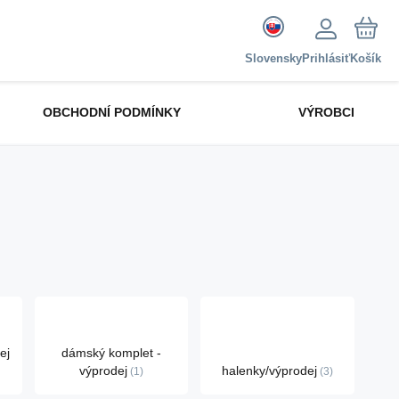
Slovensky
Prihlásiť
Košík
OBCHODNÍ PODMÍNKY
VÝROBCI
ej
dámský komplet -
výprodej
halenky/výprodej
1
3