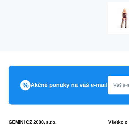
%
Akčné ponuky na váš e-mail
GEMINI CZ 2000, s.r.o.
Všetko o