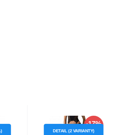
02
Kód dod.:
Kód:
1210004825274
P78057
Skladom
3
ks
-17%
18.48
€
od
22.19
€
Záruka
2 roky
chy
Dámske pančuchy
M/L
XL/2XL
ZĽAVA
 -
Lune Bellis čierne -
A
)
DETAIL
(
2
VARIANTY
)
Klasické pančuchy Lune Bellis