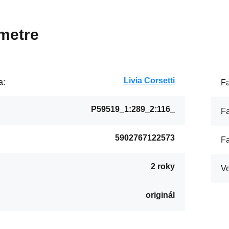
metre
Livia Corsetti
a:
Fa
P59519_1:289_2:116_
Fa
5902767122573
Fa
2 roky
:
Ve
originál