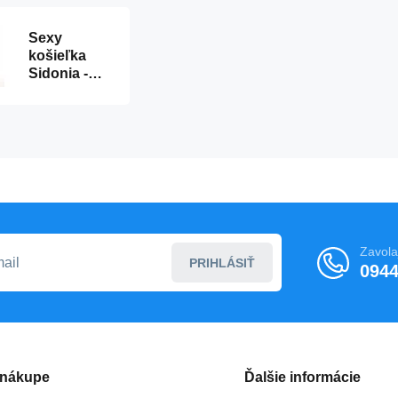
Sexy
košieľka
Sidonia -
CoFashion
Zavola
PRIHLÁSIŤ
0944
 nákupe
Ďalšie informácie