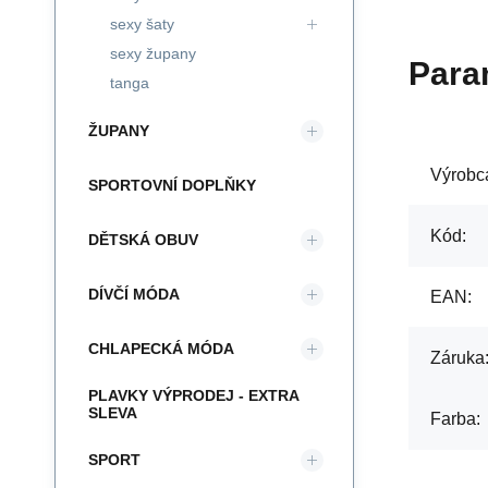
sexy šaty
sexy župany
Para
tanga
ŽUPANY
Výrobc
SPORTOVNÍ DOPLŇKY
Kód:
DĚTSKÁ OBUV
DÍVČÍ MÓDA
EAN:
CHLAPECKÁ MÓDA
Záruka
PLAVKY VÝPRODEJ - EXTRA
SLEVA
Farba:
SPORT