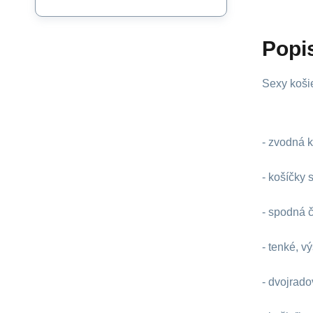
Popi
Sexy koši
- zvodná k
- košíčky 
- spodná 
- tenké, v
- dvojrado