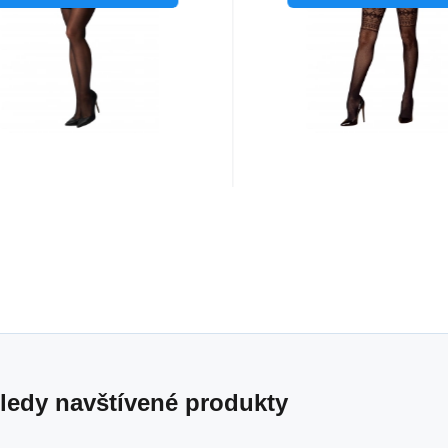
S/M/L
Obsessive
Obsessive
ísľubom príjemných chvíľ.
odvážna a nechajte vyni
asické, s zmyselnou čipkou
svoju zvodnú stránku. Ob
Obľúbený
Porovnať
Obľúbený
Porovnať
lo stehien, n
zmyselnú eleganciu v
ledy navštívené produkty