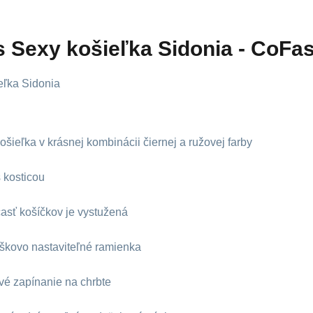
s
Sexy košieľka Sidonia - CoFa
eľka Sidonia
ošieľka v krásnej kombinácii čiernej a ružovej farby
s kosticou
časť košíčkov je vystužená
ýškovo nastaviteľné ramienka
vé zapínanie na chrbte