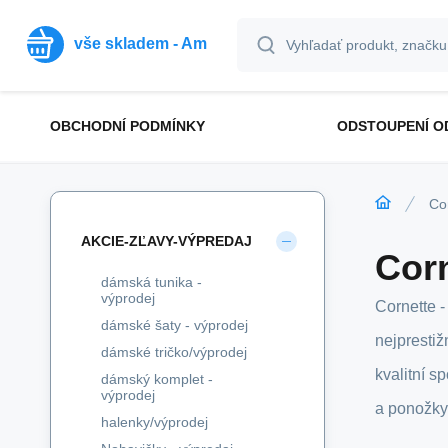
vše skladem - Am
OBCHODNÍ PODMÍNKY
ODSTOUPENÍ O
Co
AKCIE-ZĽAVY-VÝPREDAJ
Cor
dámská tunika -
výprodej
Cornette -
dámské šaty - výprodej
nejprestiž
dámské tričko/výprodej
kvalitní s
dámský komplet -
výprodej
a ponožky
halenky/výprodej