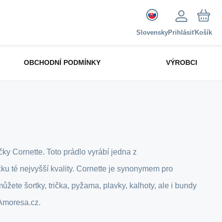
Slovensky
Prihlásiť
Košík
OBCHODNÍ PODMÍNKY
VÝROBCI
čky Cornette. Toto prádlo vyrábí jedna z
ku té nejvyšší kvality. Cornette je synonymem pro
ůžete šortky, trička, pyžama, plavky, kalhoty, ale i bundy
 Amoresa.cz.