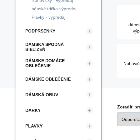
Nohavičky - výpredaj
pánské trička-výprodej
Plavky - výpredaj
dámsk
PODPRSENKY
výp
DÁMSKA SPODNÁ
BIELIZEŇ
DÁMSKE DOMÁCE
Nohavič
OBLEČENIE
DÁMSKE OBLEČENIE
DÁMSKÁ OBUV
Zoradiť p
DÁRKY
PLAVKY