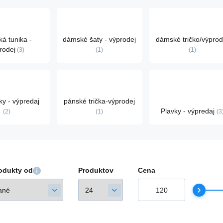
á tunika -
dámské šaty - výprodej
dámské tričko/výprod
rodej
3
1
1
ky - výpredaj
pánské trička-výprodej
Plavky - výpredaj
2
1
3
rodukty od
Produktov
Cena