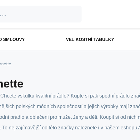
D SMLOUVY
VELIKOSTNÍ TABULKY
rnette
nette
 Chcete vskutku kvalitní prádlo? Kupte si pak spodní prádlo zna
nějších polských módních společností a jejich výrobky mají znač
podní prádlo a oblečení pro muže, ženy a děti. Koupit si od nich m
. To nejzajímavější od této značky naleznete i v našem eshopu