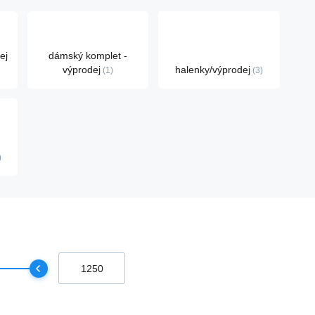
ej
dámský komplet -
výprodej
halenky/výprodej
1
3