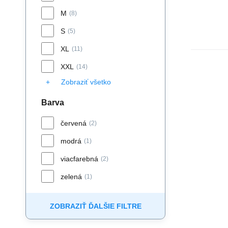
M
(8)
S
(5)
XL
(11)
XXL
(14)
Zobraziť všetko
Barva
červená
(2)
modrá
(1)
viacfarebná
(2)
zelená
(1)
ZOBRAZIŤ ĎALŠIE FILTRE