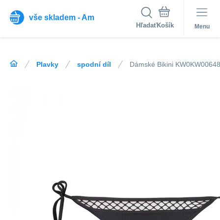
vše skladem - Am
Hľadať
Menu
Plavky
spodní díl
Dámské Bikini KW0KW00648-0