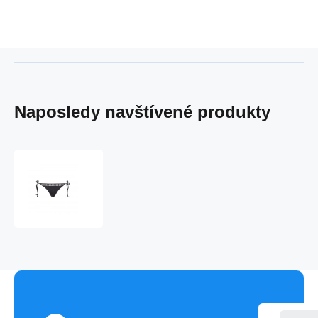
Naposledy navštívené produkty
Dámské
Bikini
KW0KW00648-
094
-
Calvin
Klein