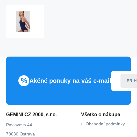
Dievčenské
junior
jednodielne
plavky
NEESSA001-
440
Tmavomodré
-
Nike
%
Akčné ponuky na váš e-mail
PRIH
GEMINI CZ 2000, s.r.o.
Všetko o nákupe
Obchodní podmínky
Pavlovova 44
70030 Ostrava