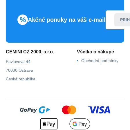
%
Akčné ponuky na váš e-mail
PRIH
GEMINI CZ 2000, s.r.o.
Všetko o nákupe
Obchodní podmínky
Pavlovova 44
70030 Ostrava
Česká republika