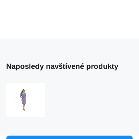
Naposledy navštívené produkty
Dámsky
župan
75199-
325
modrý
-
Pastunette