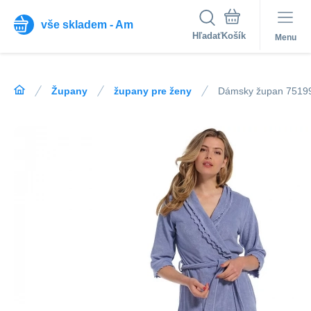
vše skladem - Am
Hľadať
Menu
Župany
župany pre ženy
Dámsky župan 75199