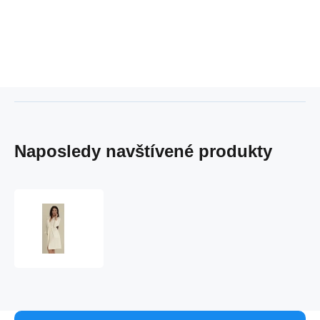
Naposledy navštívené produkty
Dámsky
župan
VISA
549
Ecru
-
DE
LAFENSE