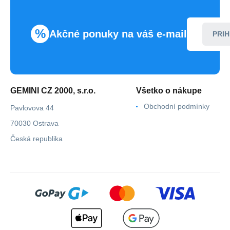
%
Akčné ponuky na váš e-mail
PRIH
GEMINI CZ 2000, s.r.o.
Všetko o nákupe
Obchodní podmínky
Pavlovova 44
70030 Ostrava
Česká republika