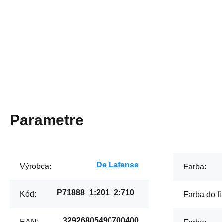
Parametre
De Lafense
Výrobca:
Farba:
P71888_1:201_2:710_
Kód:
Farba do fil
32926805490700400
EAN: