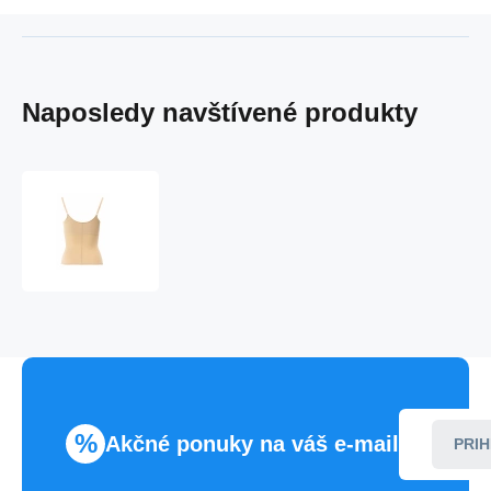
Naposledy navštívené produkty
Korzet
Esbelta
corset-
up
914
-
Janira
%
Akčné ponuky na váš e-mail
PRIH