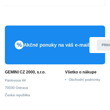
%
Akčné ponuky na váš e-mail
PRIH
GEMINI CZ 2000, s.r.o.
Všetko o nákupe
Obchodní podmínky
Pavlovova 44
70030 Ostrava
Česká republika