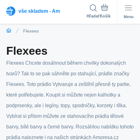
vše skladem - Am
Hľadať
Menu
Flexees
Flexees
Flexees Chcete dosáhnout během chvilky dokonalých
tvarů? Tak to se pak sáhněte po stahující, prádle značky
Flexees. Toto prádlo Vytvaruje a zeštíhlí přesně ty partie,
které potřebujete. Koupit si můžete nejen kalhotky a
podprsenky, ale i legíny, topy, spodničky, korzety i tílka.
Vybírat si přitom můžete ze stahovacího prádla tělové
barvy, bílé barvy a černé barvy. Rozsáhlou nabídku tohoto
prádla naleznete i na našich stránkách Amoresa.cz