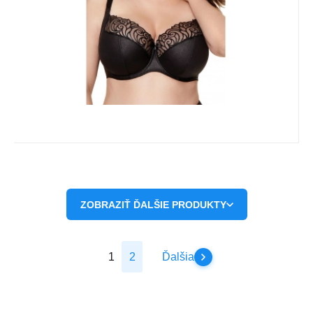
Obľúbený
Porovnať
ZOBRAZIŤ ĎALŠIE PRODUKTY
1
2
Ďalšia