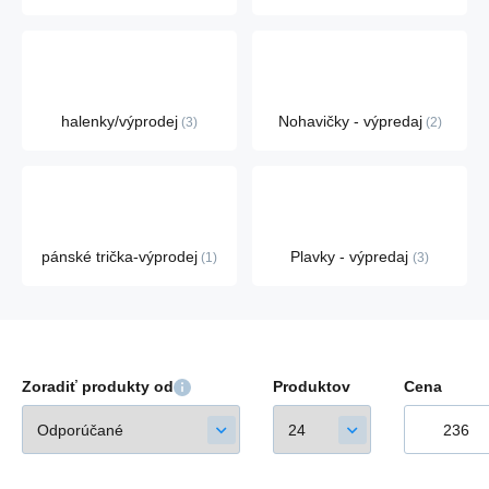
halenky/výprodej
Nohavičky - výpredaj
3
2
pánské trička-výprodej
Plavky - výpredaj
1
3
Zoradiť produkty od
Produktov
Cena