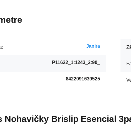
metre
Janira
a:
Zá
P11622_1:1243_2:90_
Fa
8422091639525
Ve
s
Nohavičky Brislip Esencial 3p