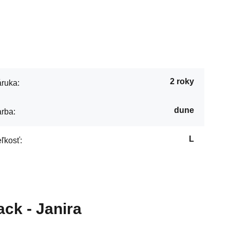
2 roky
ruka:
dune
rba:
L
ľkosť:
ack - Janira