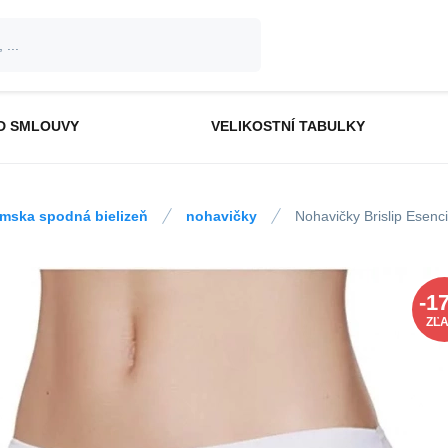
D SMLOUVY
VELIKOSTNÍ TABULKY
mska spodná bielizeň
nohavičky
Nohavičky Brislip Esenci
-
1
ZĽ