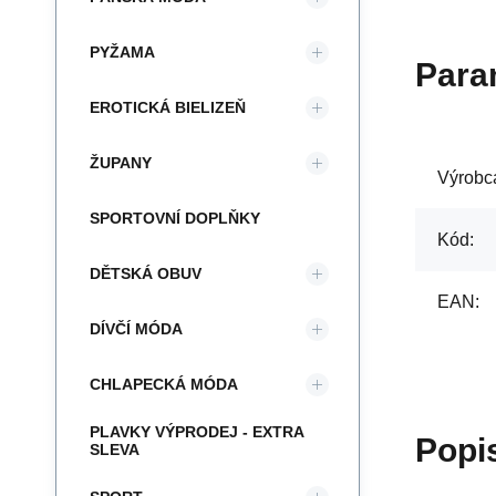
PYŽAMA
Para
EROTICKÁ BIELIZEŇ
ŽUPANY
Výrobc
SPORTOVNÍ DOPLŇKY
Kód:
DĚTSKÁ OBUV
EAN:
DÍVČÍ MÓDA
CHLAPECKÁ MÓDA
PLAVKY VÝPRODEJ - EXTRA
Popi
SLEVA