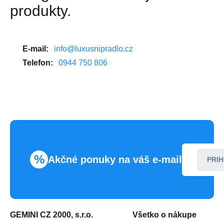
produkty.
E-mail:
info@luxusnipradlo.cz
Telefon:
0944 750 806
%
Akčné ponuky na váš e-mail
PRIH
GEMINI CZ 2000, s.r.o.
Všetko o nákupe