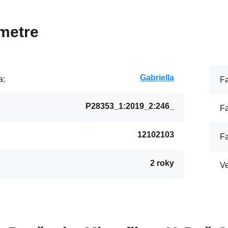
metre
Gabriella
a:
Fa
P28353_1:2019_2:246_
Fa
12102103
Fa
2 roky
:
Ve