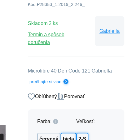
Kód:
P28353_1:2019_2:246_
Skladom
2
ks
Gabriella
Termín a spôsob
doručenia
Microfibre 40 Den Code 121 Gabriella
prečítajte si viac
Obľúbený
Porovnať
Farba:
Veľkosť:
červená
biela
2-S