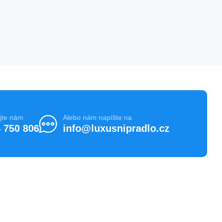
jte nám
Alebo nám napíšte na
 750 806
info@luxusnipradlo.cz