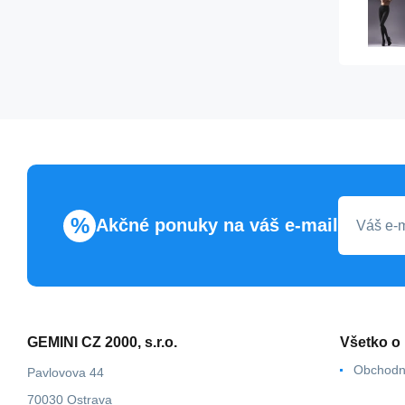
%
Akčné ponuky na váš e-mail
GEMINI CZ 2000, s.r.o.
Všetko o
Obchodn
Pavlovova 44
70030 Ostrava