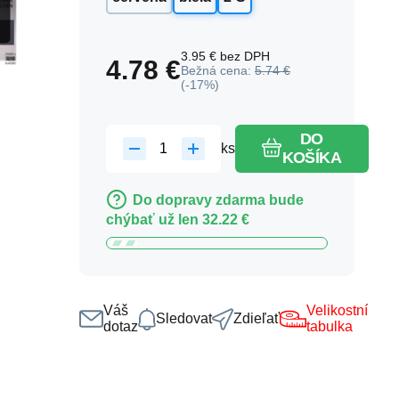
3.95
€
bez DPH
4.78
€
Bežná cena:
5.74
€
(-
17
%)
DO
ks
KOŠÍKA
Do dopravy zdarma bude
chýbať už len
32.22
€
Váš
Velikostní
Sledovat
Zdieľať
dotaz
tabulka