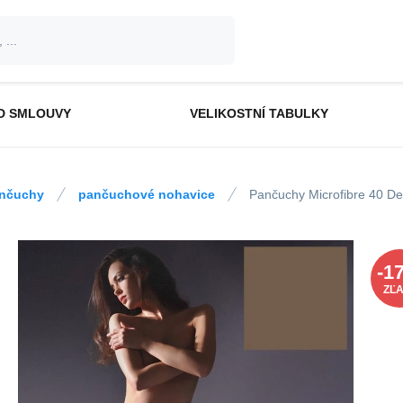
D SMLOUVY
VELIKOSTNÍ TABULKY
nčuchy
pančuchové nohavice
Pančuchy Microfibre 40 De
-
1
ZĽ