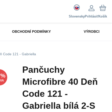
Slovensky
Prihlásiť
Košík
OBCHODNÍ PODMÍNKY
VÝROBCI
ň Code 121 - Gabriella
Pančuchy
7
%
Microfibre 40 Deň
AVA
Code 121 -
Gabriella bílá 2-S