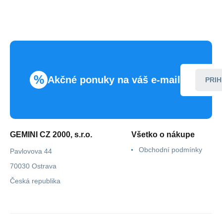
%
Akčné ponuky na váš e-mail
PRIH
GEMINI CZ 2000, s.r.o.
Všetko o nákupe
Obchodní podmínky
Pavlovova 44
70030 Ostrava
Česká republika