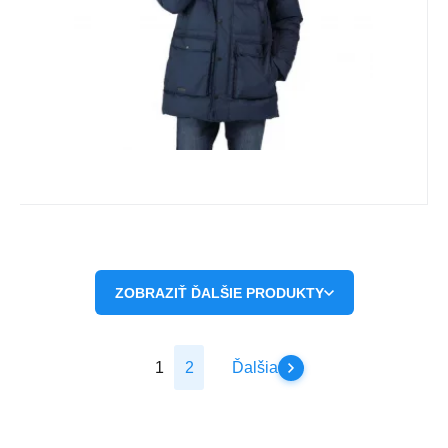
Obľúbený
Porovnať
ZOBRAZIŤ ĎALŠIE PRODUKTY
1
2
Ďalšia