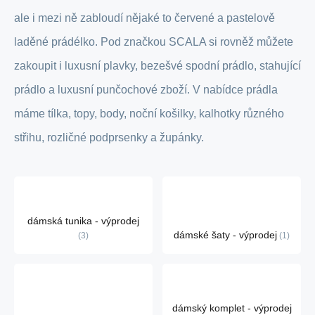
ale i mezi ně zabloudí nějaké to červené a pastelově
laděné prádélko. Pod značkou SCALA si rovněž můžete
zakoupit i luxusní plavky, bezešvé spodní prádlo, stahující
prádlo a luxusní punčochové zboží. V nabídce prádla
máme tílka, topy, body, noční košilky, kalhotky různého
střihu, rozličné podprsenky a župánky.
dámská tunika - výprodej
dámské šaty - výprodej
3
1
dámský komplet - výprodej