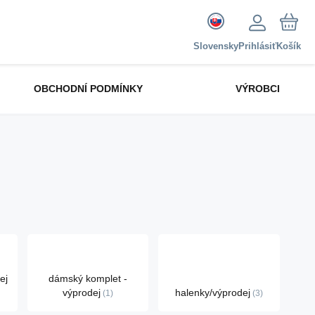
Slovensky
Prihlásiť
Košík
OBCHODNÍ PODMÍNKY
VÝROBCI
ej
dámský komplet -
výprodej
halenky/výprodej
1
3