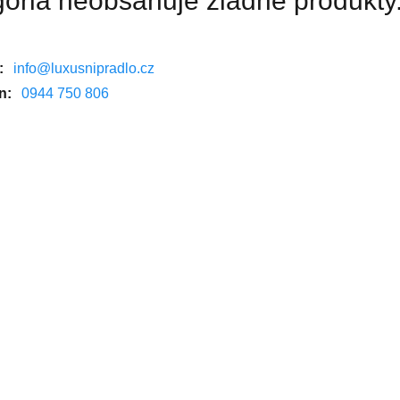
ória neobsahuje žiadne produkty
:
info@luxusnipradlo.cz
n:
0944 750 806