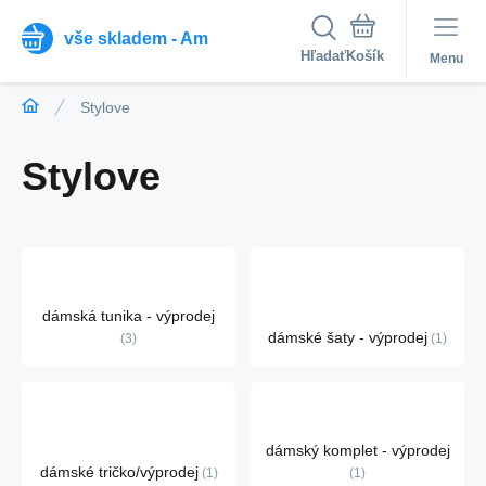
vše skladem - Am
Hľadať
Menu
Stylove
Stylove
dámská tunika - výprodej
dámské šaty - výprodej
3
1
dámský komplet - výprodej
dámské tričko/výprodej
1
1