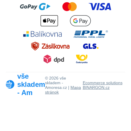
vše
© 2026 vše
skladem
skladem -
Ecommerce solutions
Amoresa.cz |
Mapa
BINARGON.cz
- Am
stránok