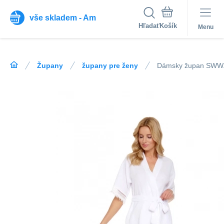
vše skladem - Am
Hľadať
Menu
Župany
župany pre ženy
Dámsky župan SWW.5