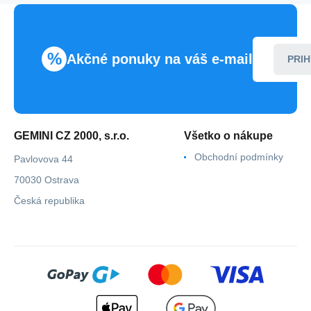
%
Akčné ponuky na váš e-mail
PRIH
GEMINI CZ 2000, s.r.o.
Všetko o nákupe
Obchodní podmínky
Pavlovova 44
70030 Ostrava
Česká republika