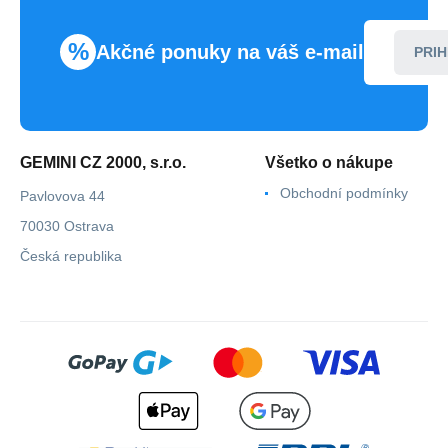
%
Akčné ponuky na váš e-mail
PRIH
GEMINI CZ 2000, s.r.o.
Všetko o nákupe
Obchodní podmínky
Pavlovova 44
70030 Ostrava
Česká republika