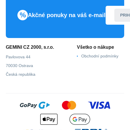
%
Akčné ponuky na váš e-mail
PRIH
GEMINI CZ 2000, s.r.o.
Všetko o nákupe
Obchodní podmínky
Pavlovova 44
70030 Ostrava
Česká republika