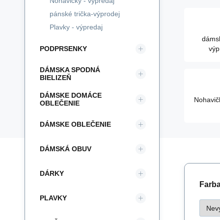
Nohavičky - výpredaj
pánské trička-výprodej
Plavky - výpredaj
dámsk
PODPRSENKY
výp
DÁMSKA SPODNÁ
BIELIZEŇ
DÁMSKE DOMÁCE
Nohavič
OBLEČENIE
DÁMSKE OBLEČENIE
DÁMSKÁ OBUV
DÁRKY
Farba 
PLAVKY