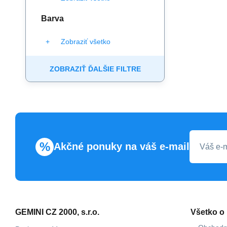
Barva
Zobraziť všetko
ZOBRAZIŤ ĎALŠIE FILTRE
%
Akčné ponuky na váš e-mail
GEMINI CZ 2000, s.r.o.
Všetko o