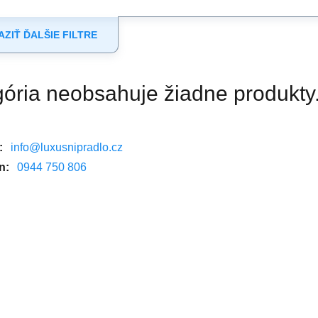
ZIŤ ĎALŠIE FILTRE
ória neobsahuje žiadne produkty
:
info@luxusnipradlo.cz
n:
0944 750 806