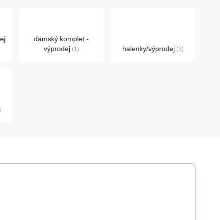
ej
dámský komplet -
výprodej
halenky/výprodej
1
3