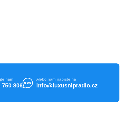
jte nám
Alebo nám napíšte na
 750 806
info@luxusnipradlo.cz