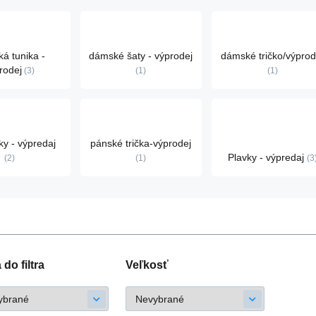
á tunika -
dámské šaty - výprodej
dámské tričko/výprod
rodej
3
1
1
ky - výpredaj
pánské trička-výprodej
Plavky - výpredaj
2
1
3
do filtra
Veľkosť