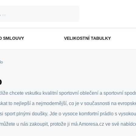
D SMLOUVY
VELIKOSTNÍ TABULKY
lo
o
liže chcete vskutku kvalitní sportovní oblečení a sportovní spo
kat to nejlepší a nejmodernější, co je v současnosti na evrop
si sport plnými doušky. Jde o vysoce komfortní prádlo s vysokou s
můžete u nás zakoupit, protože ji má Amoresa.cz ve své nabídce