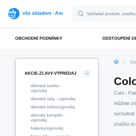
vše skladem - Am
OBCHODNÍ PODMÍNKY
ODSTOUPENÍ O
Co
AKCIE-ZĽAVY-VÝPREDAJ
Col
dámská tunika -
výprodej
Colo - Pak
dámské šaty - výprodej
můžete zís
dámské tričko/výprodej
vychutnat 
dámský komplet -
výprodej
značku si 
halenky/výprodej