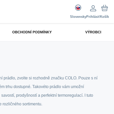
Slovensky
Prihlásiť
Košík
OBCHODNÍ PODMÍNKY
VÝROBCI
dní prádlo, zvolte si rozhodně značku COLO. Pouze s ní
ském trhu dostupné. Takovéto prádlo vám umožní
avostí, prodyšností a perfektní termoregulací. I tuto
 rozličného sortimentu.