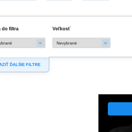
do filtra
Veľkosť
ZIŤ ĎALŠIE FILTRE
Favab
Dámske