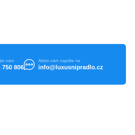
jte nám
Alebo nám napíšte na
 750 806
info@luxusnipradlo.cz