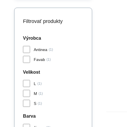
Filtrovať produkty
Výrobca
Antinea
(1)
Favab
(1)
Velikost
L
(1)
M
(1)
S
(1)
Barva