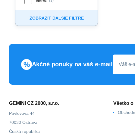
čierna
(1)
ZOBRAZIŤ ĎALŠIE FILTRE
%
Akčné ponuky na váš e-mail
GEMINI CZ 2000, s.r.o.
Všetko o
Obchodn
Pavlovova 44
70030 Ostrava
Česká republika