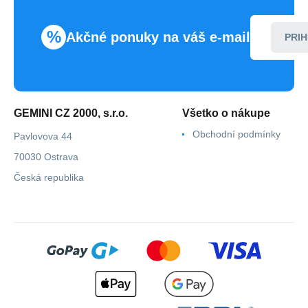
%
Akčné ponuky na váš e-mail
PRIH
GEMINI CZ 2000, s.r.o.
Všetko o nákupe
Obchodní podmínky
Pavlovova 44
70030 Ostrava
Česká republika