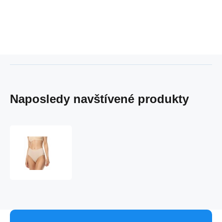
Naposledy navštívené produkty
Dámske
nohavičky
Infinity
Maxi
Telová
-
Julimex