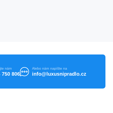
jte nám
Alebo nám napíšte na
 750 806
info@luxusnipradlo.cz