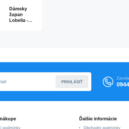
Dámsky
župan
Lobelia -
Wanmar
Zavola
PRIHLÁSIŤ
0944
 nákupe
Ďalšie informácie
í podmínky
Obchodní podmínky