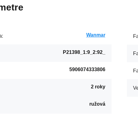
metre
Wanmar
a:
Fa
P21398_1:9_2:92_
Fa
5906074333806
Fa
2 roky
:
Ve
ružová