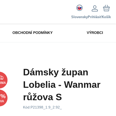
Slovensky
Prihlásiť
Košík
OBCHODNÍ PODMÍNKY
VÝROBCI
Dámsky župan
Lobelia - Wanmar
RMA
růžova S
7
%
AVA
Kód:
P21398_1:9_2:92_