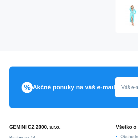
%
Akčné ponuky na váš e-mail
GEMINI CZ 2000, s.r.o.
Všetko o
Obchodn
Pavlovova 44