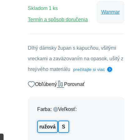
Skladom
1
ks
Wanmar
Termín a spôsob doručenia
Dlhý dámsky župan s kapucňou, všitými
vreckami a zaväzovaním na opasok, ušitý z
hrejivého materiálu
prečítajte si viac
Obľúbený
Porovnať
Farba:
Veľkosť:
ružová
S