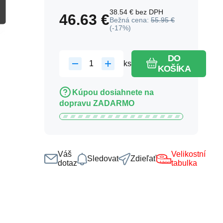
38.54
€
bez DPH
46.63
€
Bežná cena:
55.95
€
(-
17
%)
DO
ks
KOŠÍKA
Kúpou dosiahnete na
dopravu ZADARMO
Váš
Velikostní
Sledovat
Zdieľať
dotaz
tabulka