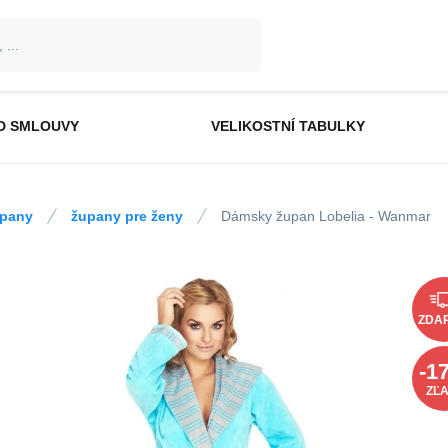
D SMLOUVY
VELIKOSTNÍ TABULKY
pany
župany pre ženy
Dámsky župan Lobelia - Wanmar
ZDA
-
1
ZĽ