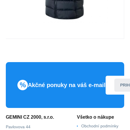
%
Akčné ponuky na váš e-mail
PRIH
GEMINI CZ 2000, s.r.o.
Všetko o nákupe
Obchodní podmínky
Pavlovova 44