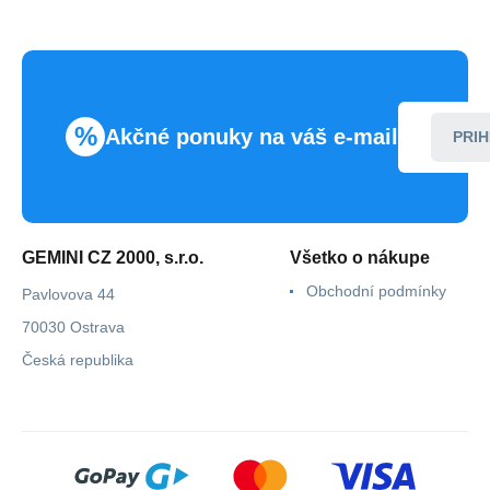
%
Akčné ponuky na váš e-mail
PRIH
GEMINI CZ 2000, s.r.o.
Všetko o nákupe
Obchodní podmínky
Pavlovova 44
70030 Ostrava
Česká republika