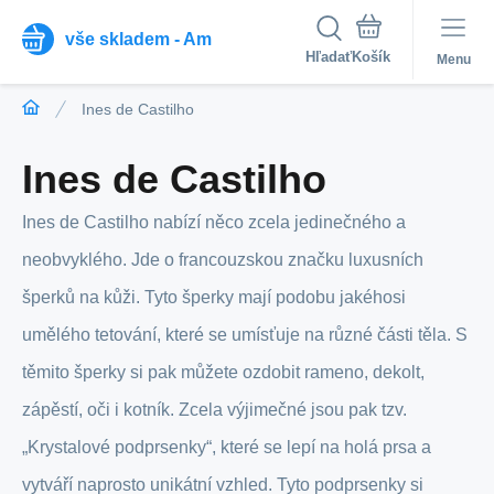
vše skladem - Am
Hľadať
Menu
Ines de Castilho
Ines de Castilho
Ines de Castilho nabízí něco zcela jedinečného a
neobvyklého. Jde o francouzskou značku luxusních
šperků na kůži. Tyto šperky mají podobu jakéhosi
umělého tetování, které se umísťuje na různé části těla. S
těmito šperky si pak můžete ozdobit rameno, dekolt,
zápěstí, oči i kotník. Zcela výjimečné jsou pak tzv.
„Krystalové podprsenky“, které se lepí na holá prsa a
vytváří naprosto unikátní vzhled. Tyto podprsenky si