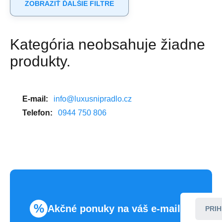
ZOBRAZIŤ ĎALŠIE FILTRE
Kategória neobsahuje žiadne
produkty.
E-mail:
info@luxusnipradlo.cz
Telefon:
0944 750 806
%
Akčné ponuky na váš e-mail
PRIH