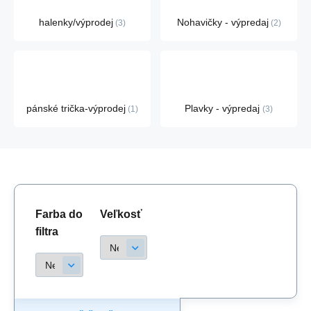
halenky/výprodej
Nohavičky - výpredaj
3
2
pánské trička-výprodej
Plavky - výpredaj
1
3
Farba do
Veľkosť
filtra