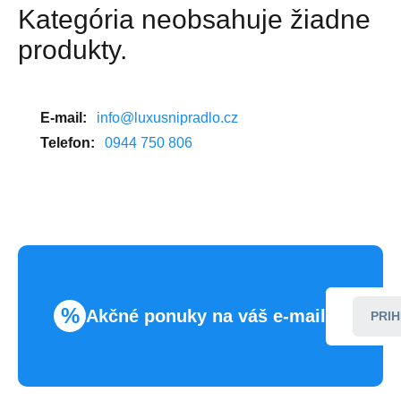
Kategória neobsahuje žiadne
produkty.
E-mail:
info@luxusnipradlo.cz
Telefon:
0944 750 806
%
Akčné ponuky na váš e-mail
PRIH