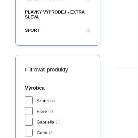
PLAVKY VÝPRODEJ - EXTRA
SLEVA
SPORT
Filtrovať produkty
Výrobca
Axami
(2)
Fiore
(2)
Gabriella
(1)
Gatta
(2)