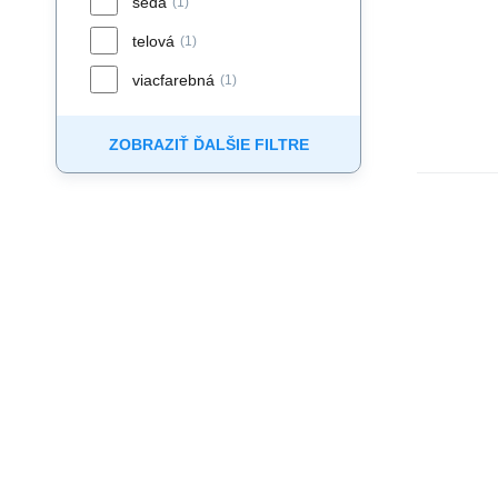
šedá
(1)
telová
(1)
viacfarebná
(1)
ZOBRAZIŤ ĎALŠIE FILTRE