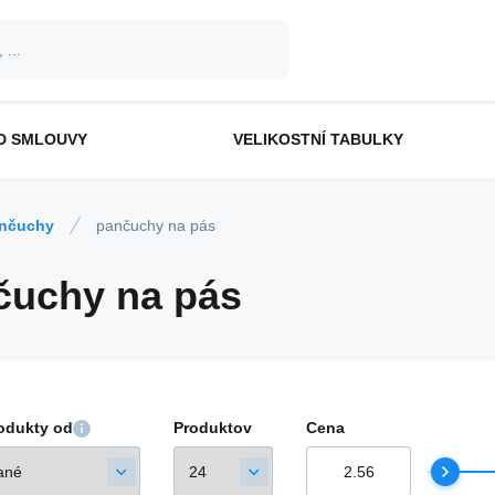
D SMLOUVY
VELIKOSTNÍ TABULKY
nčuchy
pančuchy na pás
čuchy na pás
rodukty od
Produktov
Cena