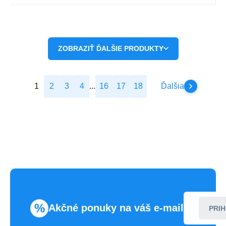
ZOBRAZIŤ ĎALŠIE PRODUKTY
1
2
3
4
...
16
17
18
Ďalšia
%
Akčné ponuky na váš e-mail
PRIH