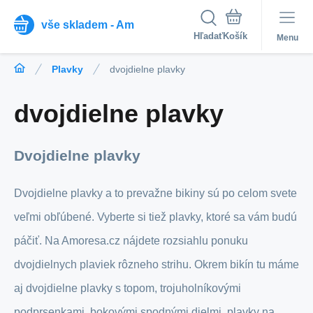
vše skladem - Am
Hľadať
Menu
Plavky
dvojdielne plavky
dvojdielne plavky
Dvojdielne plavky
Dvojdielne plavky a to prevažne bikiny sú po celom svete
veľmi obľúbené. Vyberte si tiež plavky, ktoré sa vám budú
páčiť. Na Amoresa.cz nájdete rozsiahlu ponuku
dvojdielnych plaviek rôzneho strihu. Okrem bikín tu máme
aj dvojdielne plavky s topom, trojuholníkovými
podprsenkami, bokovými spodnými dielmi, plavky na