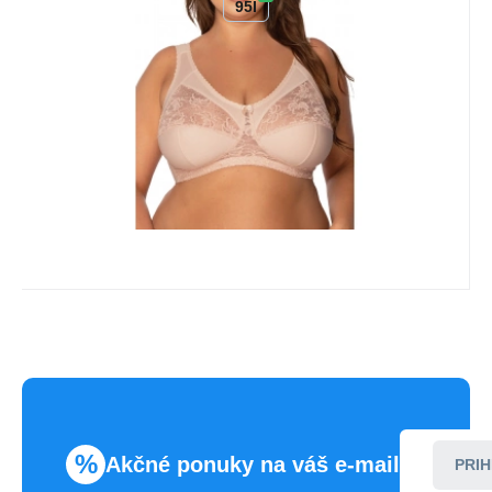
95I
Obľúbený
Porovnať
%
Akčné ponuky na váš e-mail
PRIH