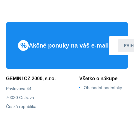
%
Akčné ponuky na váš e-mail
PRIH
GEMINI CZ 2000, s.r.o.
Všetko o nákupe
Obchodní podmínky
Pavlovova 44
70030 Ostrava
Česká republika