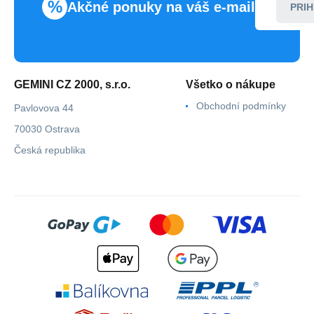
%
Akčné ponuky na váš e-mail
PRIH
GEMINI CZ 2000, s.r.o.
Všetko o nákupe
Obchodní podmínky
Pavlovova 44
70030 Ostrava
Česká republika