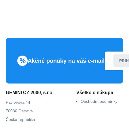
%
Akčné ponuky na váš e-mail
PRIH
GEMINI CZ 2000, s.r.o.
Všetko o nákupe
Obchodní podmínky
Pavlovova 44
70030 Ostrava
Česká republika