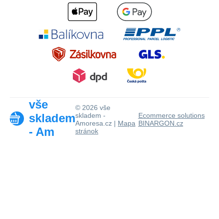
vše
© 2026 vše
skladem
skladem -
Ecommerce solutions
Amoresa.cz |
Mapa
BINARGON.cz
- Am
stránok