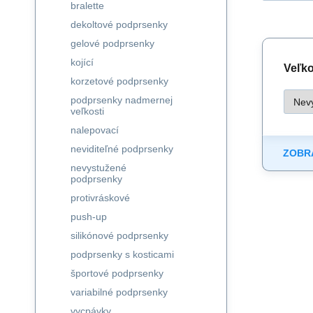
bralette
dekoltové podprsenky
gelové podprsenky
kojící
Veľk
korzetové podprsenky
podprsenky nadmernej
veľkosti
nalepovací
neviditeľné podprsenky
ZOBRA
nevystužené
podprsenky
protivráskové
push-up
silikónové podprsenky
podprsenky s kosticami
športové podprsenky
variabilné podprsenky
vycpávky