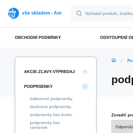
vše skladem - Am
OBCHODNÍ PODMÍNKY
ODSTOUPENÍ O
Po
AKCIE-ZĽAVY-VÝPREDAJ
pod
PODPRSENKY
balkonové podprsenky
bezšvové podprsenky
podprsenky bez kostíc
Zoradiť p
podprsenky bez
ramienok