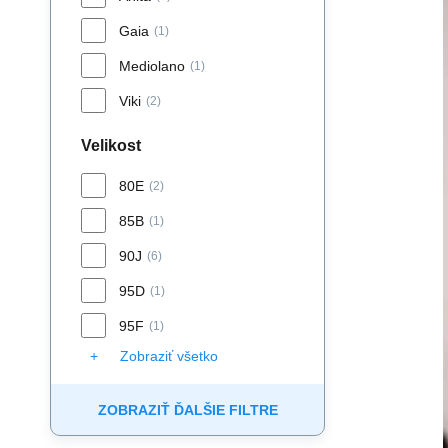
Gaia
(1)
Mediolano
(1)
Viki
(2)
Velikost
80E
(2)
85B
(1)
90J
(6)
95D
(1)
95F
(1)
Zobraziť všetko
ZOBRAZIŤ ĎALŠIE FILTRE