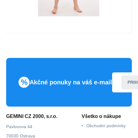
%
Akčné ponuky na váš e-mail
PRIH
GEMINI CZ 2000, s.r.o.
Všetko o nákupe
Obchodní podmínky
Pavlovova 44
70030 Ostrava