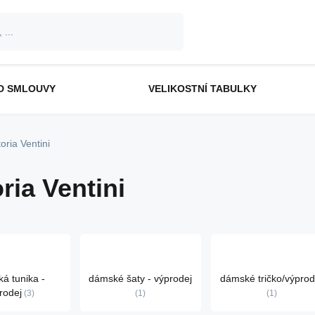
D SMLOUVY
VELIKOSTNÍ TABULKY
toria Ventini
oria Ventini
á tunika -
dámské šaty - výprodej
dámské tričko/výprod
rodej
3
1
1