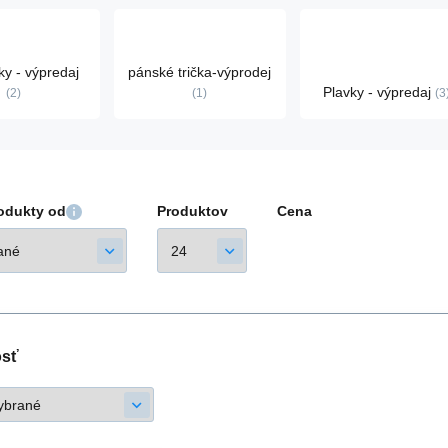
ky - výpredaj
pánské trička-výprodej
Plavky - výpredaj
2
1
3
rodukty od
Produktov
Cena
osť