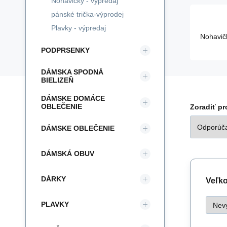
Nohavičky - výpredaj
pánské trička-výprodej
Plavky - výpredaj
Nohavič
PODPRSENKY
DÁMSKA SPODNÁ
BIELIZEŇ
DÁMSKE DOMÁCE
OBLEČENIE
Zoradiť p
DÁMSKE OBLEČENIE
DÁMSKÁ OBUV
DÁRKY
Veľk
PLAVKY