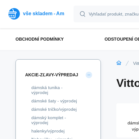
vše skladem - Am
OBCHODNÍ PODMÍNKY
ODSTOUPENÍ O
Vit
AKCIE-ZĽAVY-VÝPREDAJ
Vitt
dámská tunika -
výprodej
dámské šaty - výprodej
dámské tričko/výprodej
dámský komplet -
výprodej
dámsk
výp
halenky/výprodej