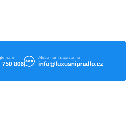
jte nám
Alebo nám napíšte na
 750 806
info@luxusnipradlo.cz