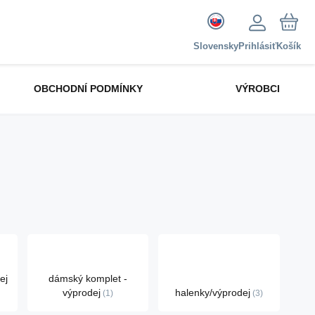
Slovensky
Prihlásiť
Košík
OBCHODNÍ PODMÍNKY
VÝROBCI
ej
dámský komplet -
výprodej
halenky/výprodej
1
3