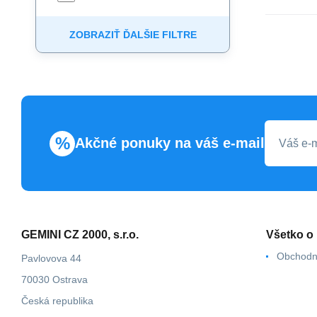
ZOBRAZIŤ ĎALŠIE FILTRE
%
Akčné ponuky na váš e-mail
GEMINI CZ 2000, s.r.o.
Všetko o
Obchodn
Pavlovova 44
70030 Ostrava
Česká republika