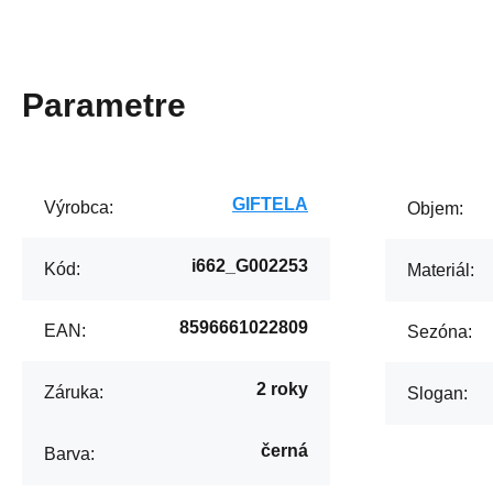
Parametre
GIFTELA
Výrobca:
Objem:
i662_G002253
Kód:
Materiál:
8596661022809
EAN:
Sezóna:
2 roky
Záruka:
Slogan:
černá
Barva: