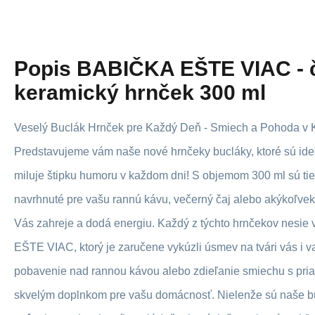
Popis
BABIČKA EŠTE VIAC - 
keramický hrnček 300 ml
Veselý Buclák Hrnček pre Každý Deň - Smiech a Pohoda v
Predstavujeme vám naše nové hrnčeky bucláky, ktoré sú ide
miluje štipku humoru v každom dni! S objemom 300 ml sú tie
navrhnuté pre vašu rannú kávu, večerný čaj alebo akýkoľvek
Vás zahreje a dodá energiu. Každý z týchto hrnčekov nesie
EŠTE VIAC, ktorý je zaručene vykúzli úsmev na tvári vás i va
pobavenie nad rannou kávou alebo zdieľanie smiechu s priat
skvelým doplnkom pre vašu domácnosť. Nielenže sú naše b