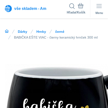
vše skladem - Am
Hľadať
Menu
Dárky
Hrnky
černé
BABIČKA EŠTE VIAC - čierny keramický hrnček 300 ml