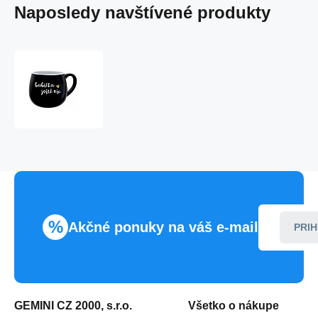
Naposledy navštívené produkty
BABIČKA
EŠTE
VIAC
-
čierny
keramický
hrnček
300
ml
%
Akčné ponuky na váš e-mail
PRIH
GEMINI CZ 2000, s.r.o.
Všetko o nákupe