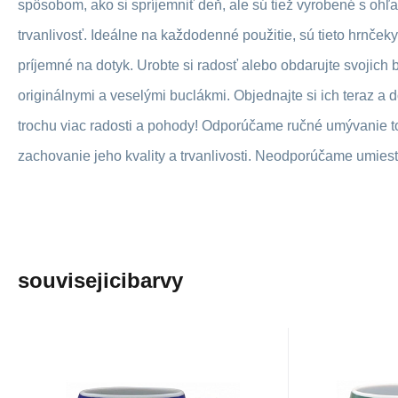
spôsobom, ako si spríjemniť deň, ale sú tiež vyrobené s ohľ
trvanlivosť. Ideálne na každodenné použitie, sú tieto hrnček
príjemné na dotyk. Urobte si radosť alebo obdarujte svojich b
originálnymi a veselými buclákmi. Objednajte si ich teraz a 
trochu viac radosti a pohody! Odporúčame ručné umývanie t
zachovanie jeho kvality a trvanlivosti. Neodporúčame umies
souvisejicibarvy
EAN:
Kód:
8596661022823
i662_G002255
EAN:
Kód
Skladom
1
ks
S
GIFTELA
GIFTELA
12.93
€
BABIČKA JEŠTĚ VÍC -
BABIČK