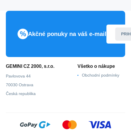
%
Akčné ponuky na váš e-mail
PRIH
GEMINI CZ 2000, s.r.o.
Všetko o nákupe
Obchodní podmínky
Pavlovova 44
70030 Ostrava
Česká republika