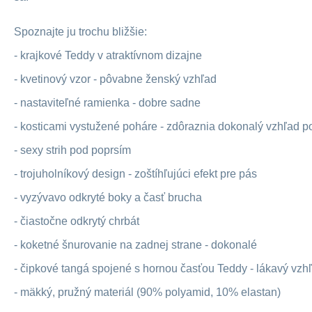
Spoznajte ju trochu bližšie:
- krajkové Teddy v atraktívnom dizajne
- kvetinový vzor - pôvabne ženský vzhľad
- nastaviteľné ramienka - dobre sadne
- kosticami vystužené poháre - zdôraznia dokonalý vzhľad po
- sexy strih pod poprsím
- trojuholníkový design - zoštíhľujúci efekt pre pás
- vyzývavo odkryté boky a časť brucha
- čiastočne odkrytý chrbát
- koketné šnurovanie na zadnej strane - dokonalé
- čipkové tangá spojené s hornou časťou Teddy - lákavý vzh
- mäkký, pružný materiál (90% polyamid, 10% elastan)