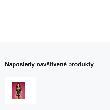
Naposledy navštívené produkty
Body
Alluria
teddy
-
Obsessive