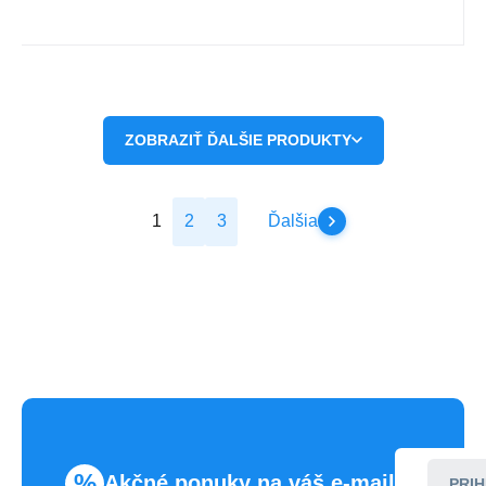
ZOBRAZIŤ ĎALŠIE PRODUKTY
1
2
3
Ďalšia
%
Akčné ponuky na váš e-mail
PRIH