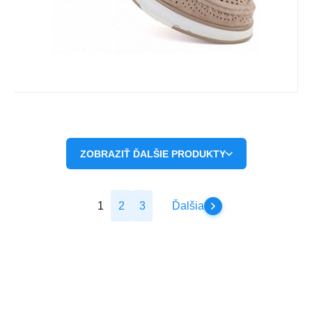
ZOBRAZIŤ ĎALŠIE PRODUKTY
1
2
3
Ďalšia