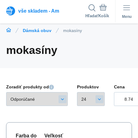
vše skladem - Am
Hľadať
Menu
Dámská obuv
mokasíny
mokasíny
Zoradiť produkty od
Produktov
Cena
Farba do
Veľkosť