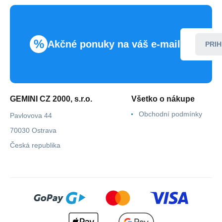
%
Akčné ponuky na váš e-mail
PRIH
GEMINI CZ 2000, s.r.o.
Všetko o nákupe
Obchodní podmínky
Pavlovova 44
70030 Ostrava
Česká republika