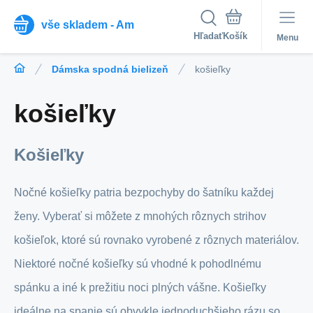
vše skladem - Am
Hľadať
Menu
Dámska spodná bielizeň
košieľky
košieľky
Košieľky
Nočné košieľky patria bezpochyby do šatníku každej
ženy. Vyberať si môžete z mnohých rôznych strihov
košieľok, ktoré sú rovnako vyrobené z rôznych materiálov.
Niektoré nočné košieľky sú vhodné k pohodlnému
spánku a iné k prežitiu noci plných vášne. Košieľky
ideálne na spanie sú obvykle jednoduchšieho rázu so