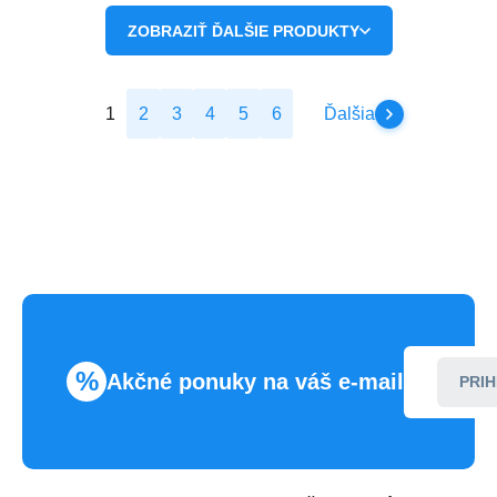
ZOBRAZIŤ ĎALŠIE PRODUKTY
1
2
3
4
5
6
Ďalšia
%
Akčné ponuky na váš e-mail
PRIH