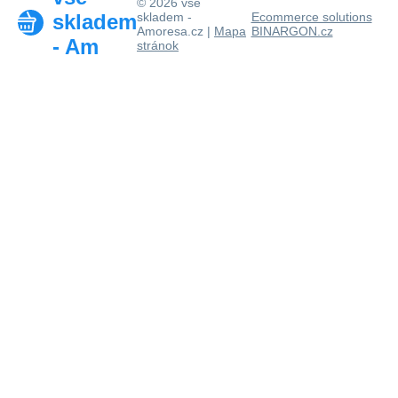
© 2026 vše
skladem
skladem -
Ecommerce solutions
Amoresa.cz |
Mapa
BINARGON.cz
- Am
stránok