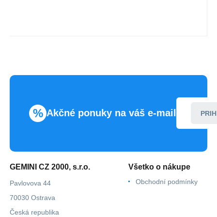
%
Akčné ponuky na váš e-mail
PRIH
GEMINI CZ 2000, s.r.o.
Všetko o nákupe
Obchodní podmínky
Pavlovova 44
70030 Ostrava
Česká republika