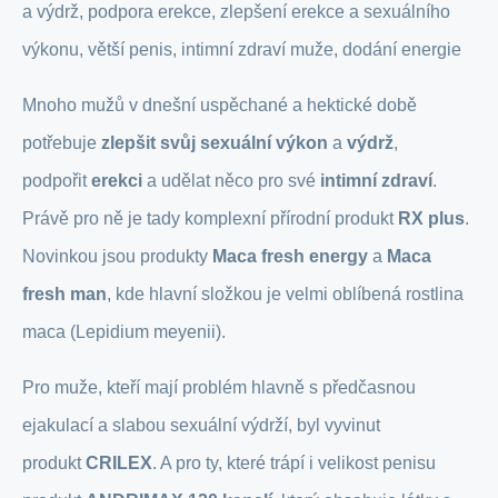
a výdrž, podpora erekce, zlepšení erekce a sexuálního
výkonu, větší penis, intimní zdraví muže, dodání energie
Mnoho mužů v dnešní uspěchané a hektické době
potřebuje
zlepšit svůj sexuální výkon
a
výdrž
,
podpořit
erekci
a udělat něco pro své
intimní zdraví
.
Právě pro ně je tady komplexní přírodní produkt
RX plus
.
Novinkou jsou produkty
Maca fresh energy
a
Maca
fresh man
, kde hlavní složkou je velmi oblíbená rostlina
maca (Lepidium meyenii).
Pro muže, kteří mají problém hlavně s předčasnou
ejakulací a slabou sexuální výdrží, byl vyvinut
produkt
CRILEX
. A pro ty, které trápí i velikost penisu