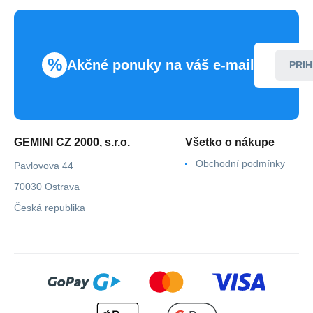
%
Akčné ponuky na váš e-mail
PRIH
GEMINI CZ 2000, s.r.o.
Všetko o nákupe
Obchodní podmínky
Pavlovova 44
70030 Ostrava
Česká republika