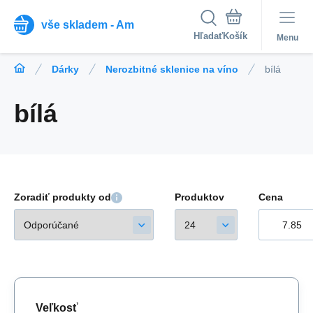
vše skladem - Am
Hľadať
Menu
Dárky
Nerozbitné sklenice na víno
bílá
bílá
Zoradiť produkty od
Produktov
Cena
Veľkosť