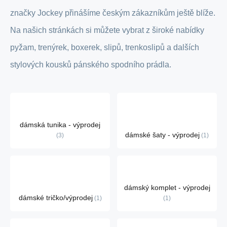
značky Jockey přinášíme českým zákazníkům ještě blíže.
Na našich stránkách si můžete vybrat z široké nabídky
pyžam, trenýrek, boxerek, slipů, trenkoslipů a dalších
stylových kousků pánského spodního prádla.
dámská tunika - výprodej
dámské šaty - výprodej
3
1
dámský komplet - výprodej
dámské tričko/výprodej
1
1