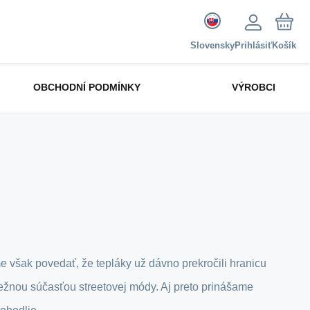
Slovensky
Prihlásiť
Košík
OBCHODNÍ PODMÍNKY
VÝROBCI
však povedať, že tepláky už dávno prekročili hranicu
bežnou súčasťou streetovej módy. Aj preto prinášame