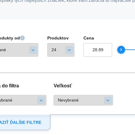
epláky tých najlepších značiek, ktoré vám zaručia to najväčšie 
rodukty od
Produktov
Cena
do filtra
Veľkosť
ZIŤ ĎALŠIE FILTRE