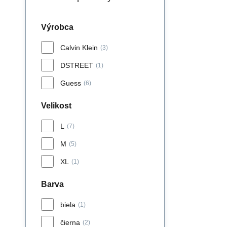
Výrobca
Calvin Klein
(3)
DSTREET
(1)
Guess
(6)
Velikost
L
(7)
M
(5)
XL
(1)
Barva
biela
(1)
čierna
(2)