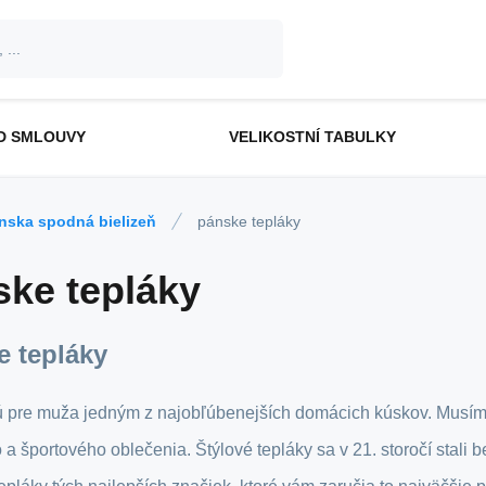
D SMLOUVY
VELIKOSTNÍ TABULKY
nska spodná bielizeň
pánske tepláky
ske tepláky
e tepláky
ú pre muža jedným z najobľúbenejších domácich kúskov. Musíme 
 športového oblečenia. Štýlové tepláky sa v 21. storočí stali 