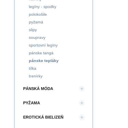
legíny - spodky
polokošile
pyžamá
slipy
soupravy
sportovní legíny
pánske tangá
pánske tepláky
tílka
trenírky
PÁNSKÁ MÓDA
PYŽAMA
EROTICKÁ BIELIZEŇ